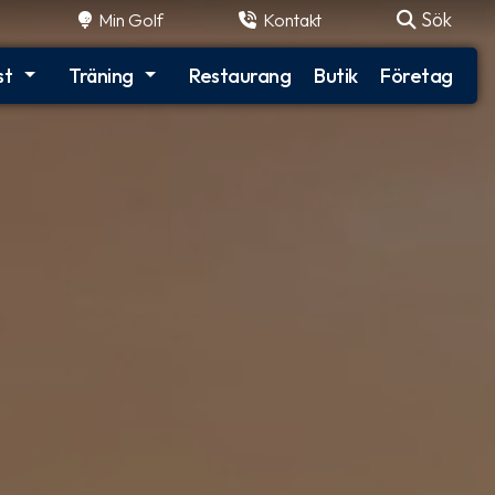
Sök
Min Golf
Kontakt
st
Träning
Restaurang
Butik
Företag