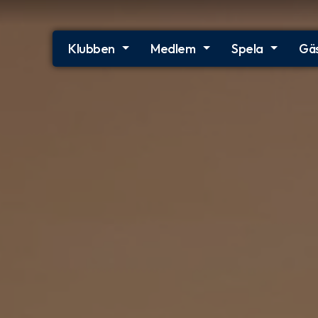
Klubben
Medlem
Spela
Gä